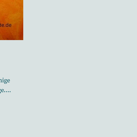
nige
ge.…