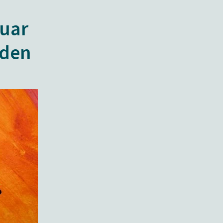
ruar
rden