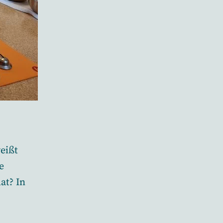
eißt
e
at? In