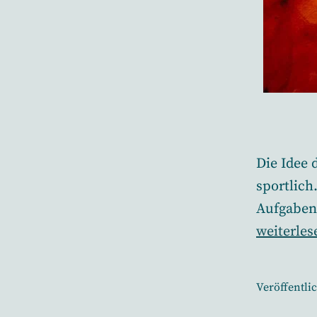
Die Idee 
sportlich
Aufgaben 
Mein
weiterles
Fazit:
Blogdeka
Veröffentli
im