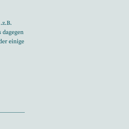
…z.B.
s dagegen
der einige