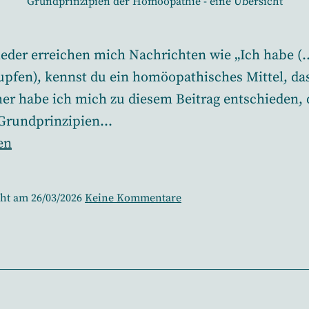
Grundprinzipien der Homöopathie - eine Übersicht
eder erreichen mich Nachrichten wie „Ich habe (
pfen), kennst du ein homöopathisches Mittel, da
aher habe ich mich zu diesem Beitrag entschieden, 
 Grundprinzipien…
nzipien
en
thie
zu
cht am
26/03/2026
Keine Kommentare
Grundprinzipien
der
Homöopathie