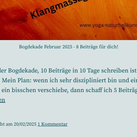
Bogdekade Februar 2025 - 8 Beiträge für dich!
der Bogdekade, 10 Beiträge in 10 Tage schreiben ist
. Mein Plan: wenn ich sehr diszipliniert bin und ei
ein bisschen verschiebe, dann schaff ich 5 Beiträ
en
de
zu
cht am
20/02/2025
1 Kommentar
Mein