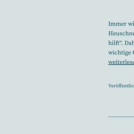
Immer wi
Heuschnu
hilft“. D
wichtige
Grundpri
weiterles
der
Homöopa
Veröffentli