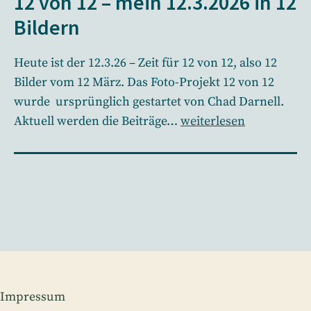
12 von 12 – mein 12.3.2026 in 12
Bildern
Heute ist der 12.3.26 – Zeit für 12 von 12, also 12
Bilder vom 12 März. Das Foto-Projekt 12 von 12
wurde ursprünglich gestartet von Chad Darnell.
12
Aktuell werden die Beiträge…
weiterlesen
von
12
–
mein
12.3.2026
in
12
Bildern
Impressum