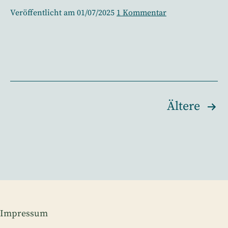
2025
zu
Veröffentlicht am
01/07/2025
1 Kommentar
–
Monatsrückblick
Mai
das
2025
Leben
–
feiern!
das
Leben
feiern!
Seitennummerierung
Ältere
der
Beiträge
Impressum