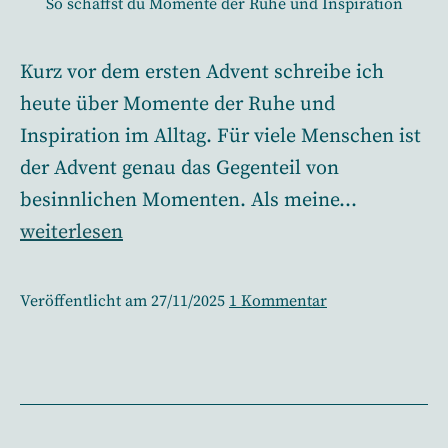
So schaffst du Momente der Ruhe und Inspiration
Kurz vor dem ersten Advent schreibe ich
heute über Momente der Ruhe und
Inspiration im Alltag. Für viele Menschen ist
der Advent genau das Gegenteil von
besinnlichen Momenten. Als meine…
Advent
weiterlesen
–
wie
zu
Veröffentlicht am
27/11/2025
1 Kommentar
du
Advent
–
Momente
wie
der
du
Ruhe
Momente