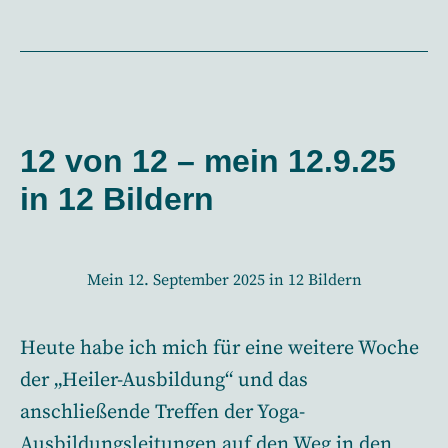
mein
12
12.10.25
–
in
mein
12.10.25
12
in
Bildern
12
12 von 12 – mein 12.9.25
Bildern
in 12 Bildern
Mein 12. September 2025 in 12 Bildern
Heute habe ich mich für eine weitere Woche
der „Heiler-Ausbildung“ und das
anschließende Treffen der Yoga-
Ausbildungsleitungen auf den Weg in den