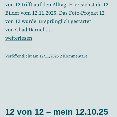
von 12 trifft auf den Alltag. Hier siehst du 12
Bilder vom 12.11.2025. Das Foto-Projekt 12
von 12 wurde ursprünglich gestartet
von Chad Darnell.…
12
weiterlesen
von
12
zu
Veröffentlicht am
12/11/2025
2 Kommentare
–
12
von
mein
12
12.11.2025
–
in
mein
12.11.2025
12
in
Bildern
12
12 von 12 – mein 12.10.25
Bildern