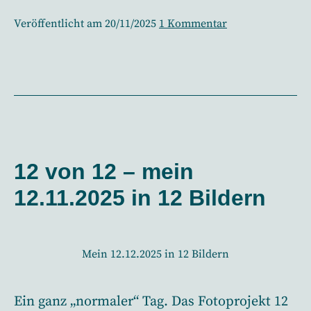
du
zu
Veröffentlicht am
20/11/2025
1 Kommentar
die
So
findest
Antwort
du
auf
die
3
Antwort
auf
existentielle
3
Fragen
existentielle
12 von 12 – mein
Fragen
12.11.2025 in 12 Bildern
Mein 12.12.2025 in 12 Bildern
Ein ganz „normaler“ Tag. Das Fotoprojekt 12