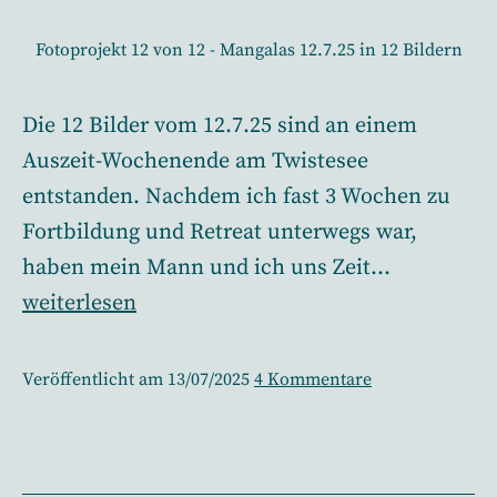
Fotoprojekt 12 von 12 - Mangalas 12.7.25 in 12 Bildern
Die 12 Bilder vom 12.7.25 sind an einem
Auszeit-Wochenende am Twistesee
entstanden. Nachdem ich fast 3 Wochen zu
Fortbildung und Retreat unterwegs war,
haben mein Mann und ich uns Zeit…
12
weiterlesen
von
12
zu
Veröffentlicht am
13/07/2025
4 Kommentare
–
12
von
mein
12
12.7.25
–