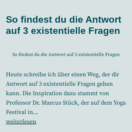
der
und
Ruhe
Inspiration
und
So findest du die Antwort
schaffst
Inspiration
auf 3 existentielle Fragen
schaffst
So findest du die Antwort auf 3 existentielle Fragen
Heute schreibe ich über einen Weg, der dir
Antwort auf 3 existentielle Fragen geben
kann. Die Inspiration dazu stammt von
Professor Dr. Marcus Stück, der auf dem Yoga
Festival in…
So
weiterlesen
findest