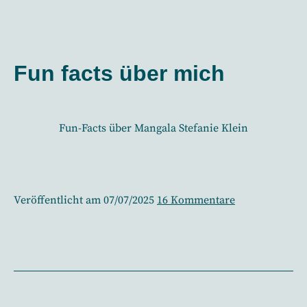
in
mein
12.7.25
12
in
Bildern
12
Fun facts über mich
Bildern
Fun-Facts über Mangala Stefanie Klein
zu
Veröffentlicht am
07/07/2025
16 Kommentare
Fun
facts
über
mich