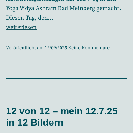
Yoga Vidya Ashram Bad Meinberg gemacht.
Diesen Tag, den…
12
weiterlesen
von
12
zu
Veröffentlicht am
12/09/2025
Keine Kommentare
–
12
von
mein
12
12.9.25
–
in
mein
12.9.25
12
in
Bildern
12
12 von 12 – mein 12.7.25
Bildern
in 12 Bildern