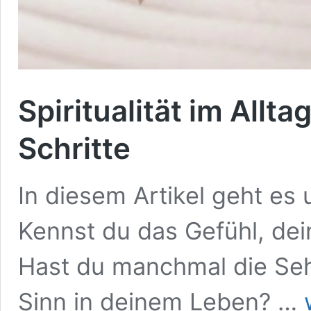
Spiritualität im Allt
Schritte
In diesem Artikel geht es u
Kennst du das Gefühl, dein
Hast du manchmal die Seh
S
Sinn in deinem Leben? …
i