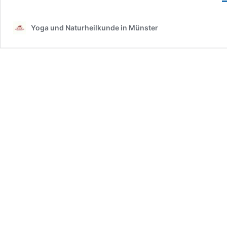
A
–
Yoga und Naturheilkunde in Münster
d
M
d
k
S